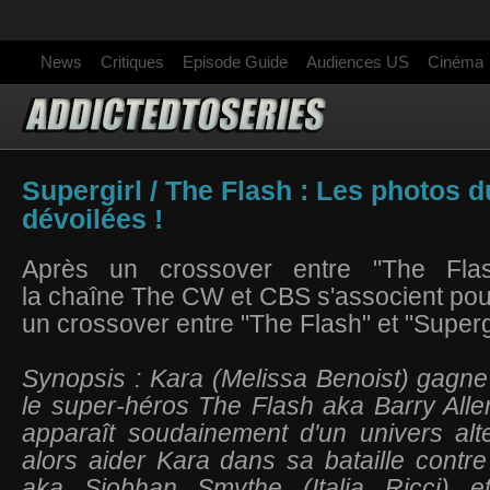
News
Critiques
Episode Guide
Audiences US
Cinéma
Supergirl / The Flash : Les photos 
dévoilées !
Après un crossover entre "The Flas
la chaîne The CW et CBS s'associent po
un crossover entre "The Flash" et "Supergi
Synopsis : Kara (Melissa Benoist) gagne 
le super-héros The Flash aka Barry Alle
apparaît soudainement d'un univers alte
alors aider Kara dans sa bataille contr
aka Siobhan Smythe (Italia Ricci) et