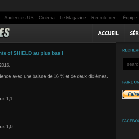
Audiences US
Cinéma
Le Magazine
Recrutement
Équipe
ACCUEIL
SÉR
RECHER
ts of SHIELD au plus bas !
2016.
dience avec une baisse de 16 % et de deux dixièmes.
FAIRE U
aux 1,1
FACEBO
ux 1,0