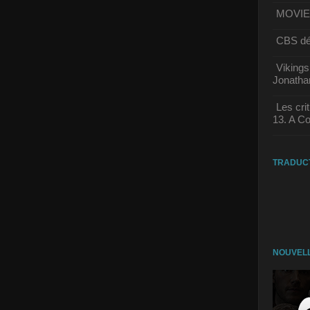
MOVIE |
CBS dév
Vikings
Jonathan
Les cri
13. A Co
TRADUC
NOUVELL