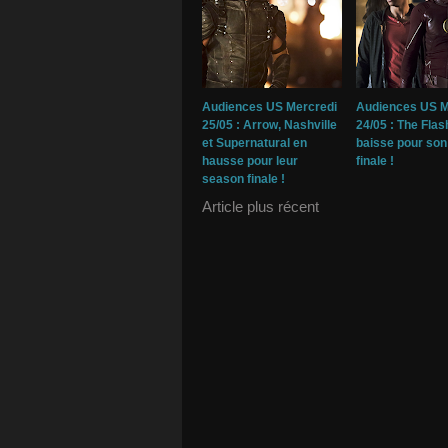
Audiences US Mercredi
Audiences US M
25/05 : Arrow, Nashville
24/05 : The Flas
et Supernatural en
baisse pour so
hausse pour leur
finale !
season finale !
Article plus récent