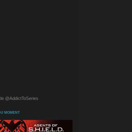
de @AddictToSeries
DU MOMENT