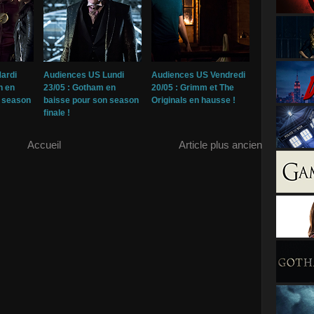
ardi
Audiences US Lundi
Audiences US Vendredi
h en
23/05 : Gotham en
20/05 : Grimm et The
n season
baisse pour son season
Originals en hausse !
finale !
Accueil
Article plus ancien