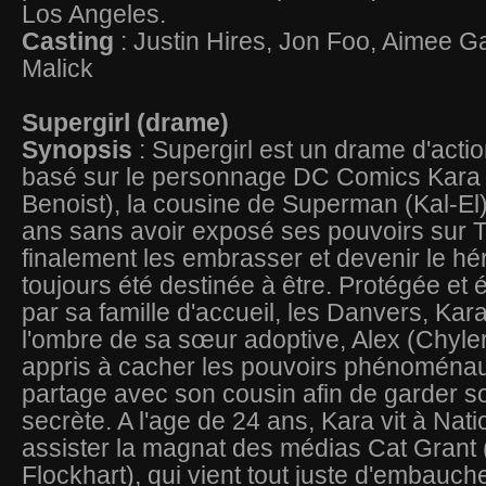
Los Angeles.
Casting
: Justin Hires, Jon Foo, Aimee G
Malick
Supergirl (drame)
Synopsis
: Supergirl est un drame d'acti
basé sur le personnage DC Comics Kara 
Benoist), la cousine de Superman (Kal-El)
ans sans avoir exposé ses pouvoirs sur T
finalement les embrasser et devenir le hér
toujours été destinée à être. Protégée et 
par sa famille d'accueil, les Danvers, Kar
l'ombre de sa sœur adoptive, Alex (Chyler
appris à cacher les pouvoirs phénoménau
partage avec son cousin afin de garder so
secrète. A l'age de 24 ans, Kara vit à Nati
assister la magnat des médias Cat Grant 
Flockhart), qui vient tout juste d'embauche