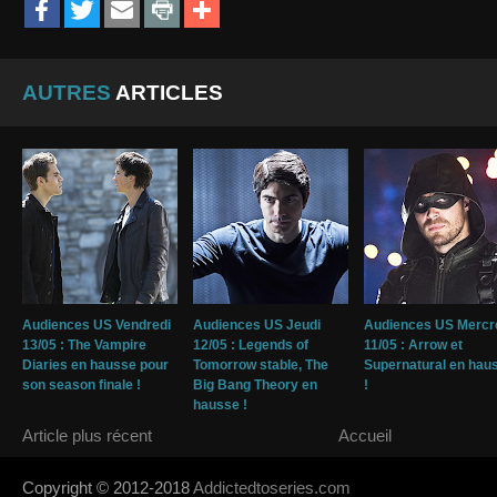
AUTRES
ARTICLES
Audiences US Vendredi
Audiences US Jeudi
Audiences US Mercr
13/05 : The Vampire
12/05 : Legends of
11/05 : Arrow et
Diaries en hausse pour
Tomorrow stable, The
Supernatural en hau
son season finale !
Big Bang Theory en
!
hausse !
Article plus récent
Accueil
Copyright © 2012-2018
Addictedtoseries.com
- Designed by
SoraTem