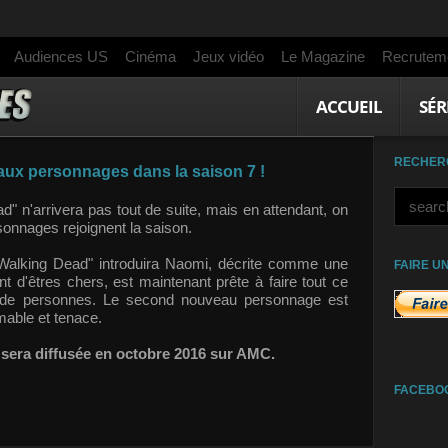
Audiences US
Cinéma
Jeux vidéo
Le Magazine
Recrutem
ACCUEIL
SÉR
RECHER
ux personnages dans la saison 7 !
" n'arrivera pas tout de suite, mais en attendant, on
onnages rejoignent la saison.
 Walking Dead" introduira Naomi, décrite comme une
FAIRE U
t d'êtres chers, est maintenant prête à faire tout ce
lus de personnes. Le second nouveau personnage est
mable et tenace.
 sera diffusée en octobre 2016 sur AMC.
FACEBO