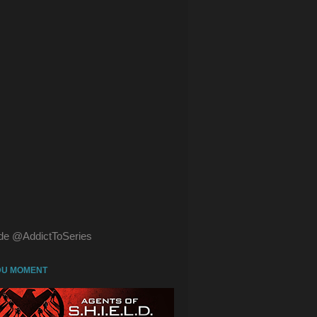
de @AddictToSeries
DU MOMENT