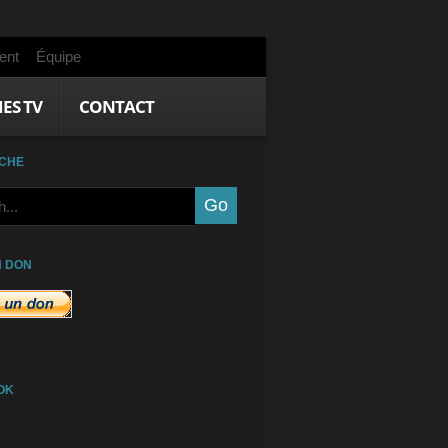
ent
Équipe
IES TV
CONTACT
CHE
N DON
OK