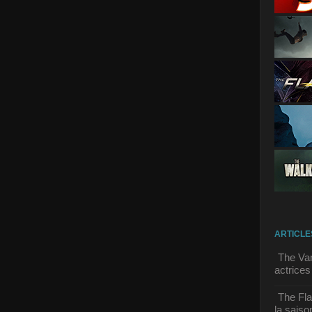
ARTICLE
The Vam
actrices
The Fla
la saison