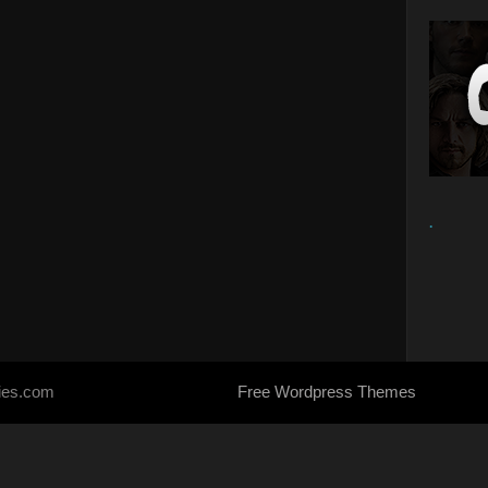
.
ries.com
Free Wordpress Themes
- Designed by
SoraTemplates