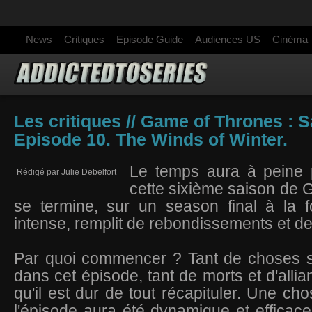
News
Critiques
Episode Guide
Audiences US
Cinéma
Les critiques // Game of Thrones : S
Episode 10. The Winds of Winter.
Le temps aura à peine 
Rédigé par Julie Debelfort
cette sixième saison de
se termine, sur un season final à la f
intense, remplit de rebondissements et de
Par quoi commencer ? Tant de choses 
dans cet épisode, tant de morts et d'alli
qu'il est dur de tout récapituler. Une cho
l'épisode aura été dynamique et efficac