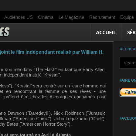
Audiences US
Cinéma
Le Magazine
Recrutement
Équipe
ACCUEIL
SÉR
RECHER
joint le film indépendant réalisé par William H.
r son rôle dans "The Flash" en tant que Barry Allen,
lm indépendant intitulé "
Krystal".
FAIRE U
ess"), "Krystal" sera centré sur un jeune homme qui
 et en rencontrant la femme de
ses rêves
- une
 -
prétend être chez les Alcooliques anonymes pour
ario Dawson ("Daredevil"), Nick Robinson ("Jurassic
Huffman ("American Crime"), John Leguizamo ("Chef"),
FACEBO
thy Bates ("American Horror Story").
is
et sera tourné en Avril à
Atlanta.