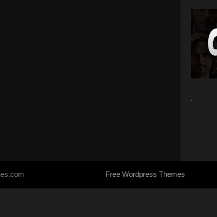
.
ries.com
Free Wordpress Themes
- Designed by
SoraTemplates