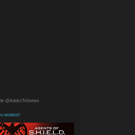
de @AddictToSeries
DU MOMENT