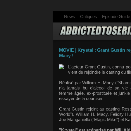
News
Critiques
Episode Guide
MOVIE | Krystal : Grant Gustin re
Macy !
L'acteur Grant Gustin, connu pou
vient de rejoindre le casting du fi
Réalisé par
William H. Macy ("Shamel
n'a jamais bu d'alcool de sa vie
femme
âgée, ex-
prostituée
et junkie
essayer de la courtiser.
Grant Gustin rejoint au casting Ros
World"),
William H. Macy
, Felicity 
Joe Manganiello ("Magic Mike") et Ka
"
Krystal" est scénarisé par
Will Ald