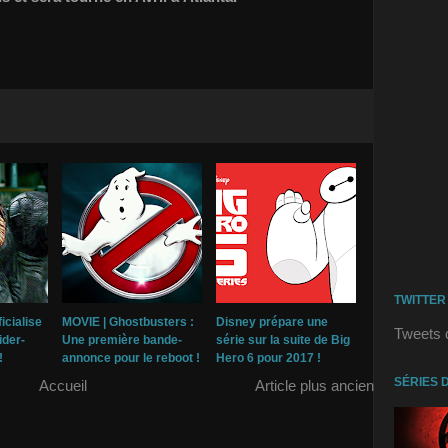
TWITTER
icialise
MOVIE | Ghostbusters :
Disney prépare une
Tweets 
ider-
Une première bande-
série sur la suite de Big
!
annonce pour le reboot !
Hero 6 pour 2017 !
SÉRIES 
Accueil
Article plus ancien