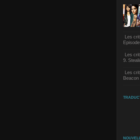
Les cri
Episode
Les cri
9. Steali
Les cri
Beacon 
TRADUC
NOUVELL