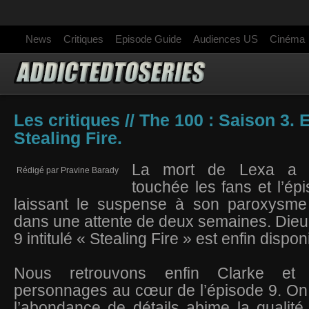
News
Critiques
Episode Guide
Audiences US
Cinéma
Les critiques // The 100 : Saison 3. 
Stealing Fire.
La mort de Lexa a pa
Rédigé par Pravine Barady
touchée les fans et l’épi
laissant le suspense à son paroxysme
dans une attente de deux semaines. Dieu 
9 intitulé « Stealing Fire » est enfin dispo
Nous retrouvons enfin Clarke et
personnages au cœur de l’épisode 9. On
l’abondance de détails abime la qualité 