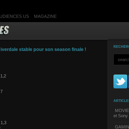
UDIENCES US
MAGAZINE
RECHER
verdale stable pour son season finale !
 1,2
,7
ARTICLE
MOVIE 
et Sony 
 1,3
GAMING 
9