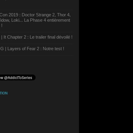
on 2019 : Doctor Strange 2, Thor 4,
dow, Loki... La Phase 4 entièrement
 !
It Chapter 2 : Le trailer final dévoilé !
| Layers of Fear 2 : Notre test !
TION