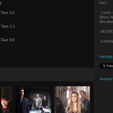
test !
3
 Taux 1,0
Comic C
Black Wi
dévoilée
 Taux 1,1
MOVIE | 
 Taux 0,6
GAMING 
TWITTER
TRADUC
.