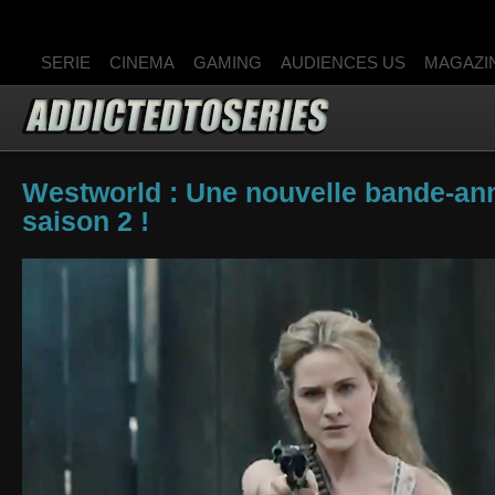
SERIE
CINEMA
GAMING
AUDIENCES US
MAGAZI
Westworld : Une nouvelle bande-an
saison 2 !