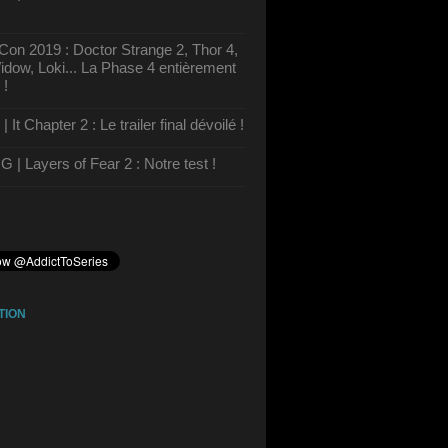
on 2019 : Doctor Strange 2, Thor 4,
dow, Loki... La Phase 4 entièrement
 !
It Chapter 2 : Le trailer final dévoilé !
| Layers of Fear 2 : Notre test !
TION