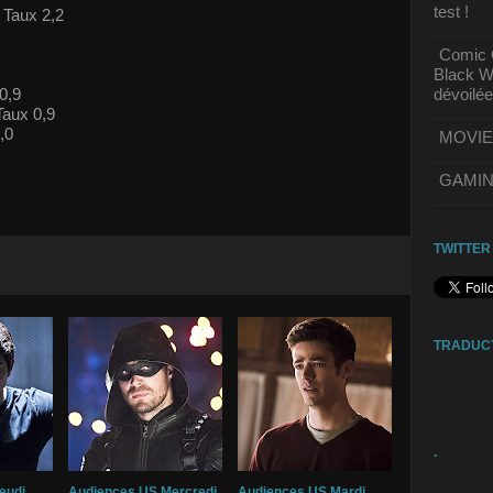
test !
 Taux 2,2
Comic C
Black Wi
0,9
dévoilée
Taux 0,9
,0
MOVIE | 
GAMING 
TWITTER
TRADUC
.
eudi
Audiences US Mercredi
Audiences US Mardi