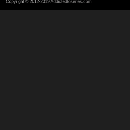
Copyright © 2012-2019
Addictedtoseries.com
- Designed by
SoraTem