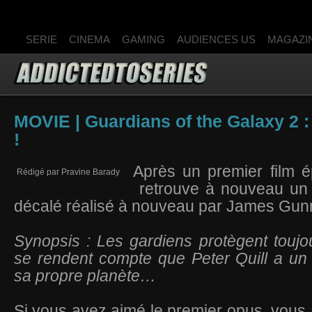
SERIE
CINEMA
GAMING
AUDIENCES US
MAGAZI
MOVIE | Guardians of the Galaxy 2 : 
!
Après un premier film é
Rédigé par Pravine Barady
retrouve à nouveau un r
décalé réalisé à nouveau par James Gun
Synopsis : Les gardiens protègent toujou
se rendent compte que Peter Quill a un
sa propre planète…
Si vous avez aimé le premier opus, vous a