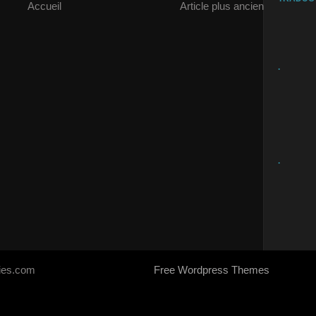
Accueil
Article plus ancien
.
.
ries.com
Free Wordpress Themes
- Designed by
SoraTemplates