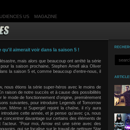
UDIENCES US
MAGAZINE
RECHER
qu'il aimerait voir dans la saison 5 !
désastre, mais alors que beaucoup ont arrêté la série
 pour la saison prochaine, Stephen Amell aka Oliver
 dans la saison 5 et, comme beaucoup d'entre-nous, il
ARTICLE
nous étions la série super-héros avec le moins de
En raison de notre succès et à cause des possibilités
 le mode de fonctionnement d'origine, premièrement
aisons suivantes, pour introduire Legends of Tomorrow
son. Même si Supergirl rejoint la chaîne, il n'y aura
introduire cette année, et je pense qu'avec ça, nous
se concentrer davantage sur certains des éléments de
t l'acteur. "Pour moi, Arrow est une série avec des
voirs, qui se focalise sur le travail de nettoyer Star