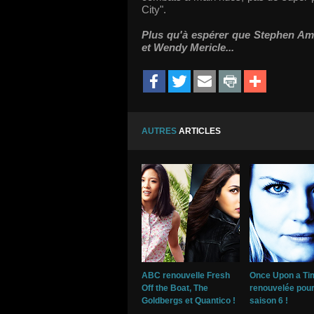
City".
Plus qu'à espérer que Stephen Am
et Wendy Mericle...
AUTRES
ARTICLES
ABC renouvelle Fresh
Once Upon a Ti
Off the Boat, The
renouvelée pou
Goldbergs et Quantico !
saison 6 !