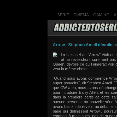
SERIE
CINEMA
GAMING
A
Arrow : Stephen Amell dévoile ce 
La saison 4 de "Arrow" était un 
et ne reviendront surement pas
Queen, dévoile ce qu'il aimerait voir
veut la même chose.
"Quand nous avons commencé Arrow, 
super pouvoirs", dit Stephen Amell. "
que CW a eu, nous avons dû changer
pour introduire Barry Allen, et les s
dans la première partie de cette sai
aucune personne ou nouvelle série à 
avons besoin de revenir au début et 
base qui définissent Arrow", poursui
combats à main nues, pas de super-pou