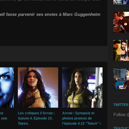
ell fasse parvenir ses envies à Marc Guggenheim
TWITTER
me
Les critiques // Arrow :
Arrow : Synopsis et
Follow 
r une
Saison 4. Episode 15.
photos promos de
Taken.
l'épisode 4.15 "Taken" !
TRADUC