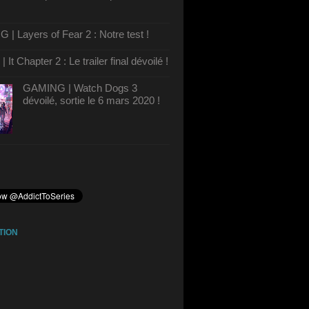
| Layers of Fear 2 : Notre test !
It Chapter 2 : Le trailer final dévoilé !
GAMING | Watch Dogs 3
dévoilé, sortie le 6 mars 2020 !
TION