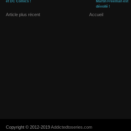
et DC Comics !
Martin Freeman est
dévoilé !
Article plus récent
Accueil
Copyright © 2012-2019
Addictedtoseries.com
- Designed by
SoraTem