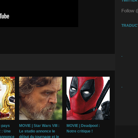
TWITTER
Follow 
TRADUC
.
.
u pays
MOVIE | Star Wars VIII :
MOVIE | Deadpool :
2 : Une
Le studio annonce le
Notre critique !
-annonce
début du tournage et le