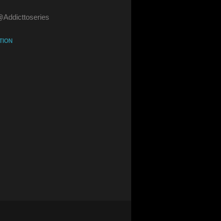
@Addicttoseries
TION