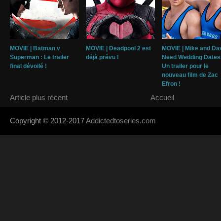
MOVIE | Batman v
MOVIE | Deadpool 2 est
MOVIE | Mike and Da
Superman : Le trailer
déjà prévu !
Need Wedding Dates 
final dévoilé !
Un trailer pour le
nouveau film de Zac
Efron !
Article plus récent
Accueil
Copyright © 2012-2017
Addictedtoseries.com
- Designed by
SoraTem