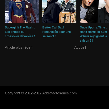
Supergirl / The Flash :
Better Call Saul
Once Upon a Time :
Les photos du
renouvelée pour une
Hank Harris et Sam
crossover dévoilées !
saison 3 !
Witwer rejoignent la
saison 5 !
Article plus récent
Accueil
Copyright © 2012-2017
Addictedtoseries.com
- Designed by
SoraTem