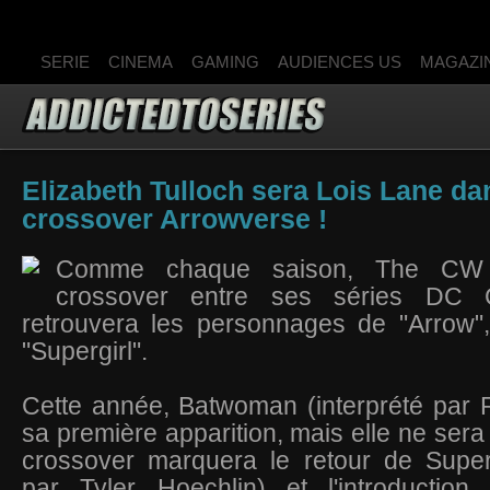
SERIE
CINEMA
GAMING
AUDIENCES US
MAGAZI
Elizabeth Tulloch sera Lois Lane da
crossover Arrowverse !
Comme chaque saison, The CW 
crossover entre ses séries DC
retrouvera les personnages de "Arrow",
"Supergirl".
Cette année, Batwoman (interprété par 
sa première apparition, mais elle ne sera
crossover marquera le retour de Super
par Tyler Hoechlin) et l'introductio