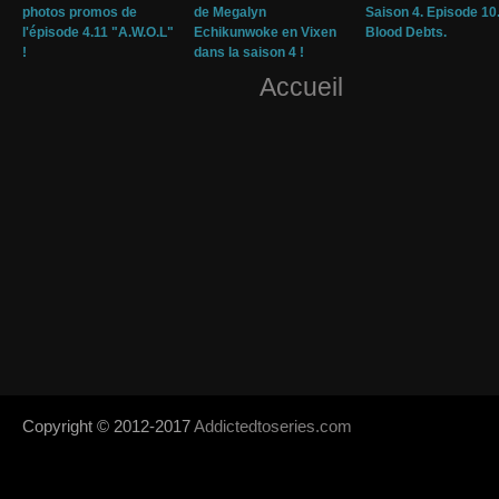
photos promos de
de Megalyn
Saison 4. Episode 10
l'épisode 4.11 "A.W.O.L"
Echikunwoke en Vixen
Blood Debts.
!
dans la saison 4 !
Accueil
Copyright © 2012-2017
Addictedtoseries.com
- Designed by
SoraTem