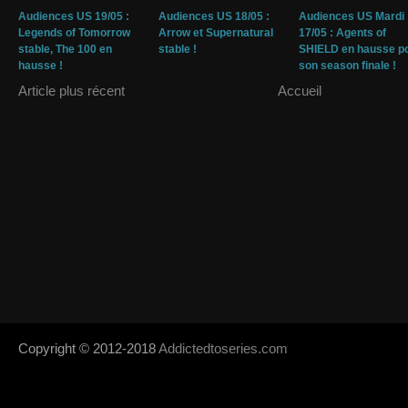
Audiences US 19/05 :
Audiences US 18/05 :
Audiences US Mardi
Legends of Tomorrow
Arrow et Supernatural
17/05 : Agents of
stable, The 100 en
stable !
SHIELD en hausse p
hausse !
son season finale !
Article plus récent
Accueil
Copyright © 2012-2018
Addictedtoseries.com
- Designed by
SoraTem