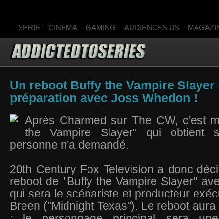
SERIE
CINEMA
GAMING
AUDIENCES US
MAGAZI
Un reboot Buffy the Vampire Slayer
préparation avec Joss Whedon !
Après Charmed sur The CW, c'est ma
the Vampire Slayer" qui obtient 
personne n'a demandé.
20th Century Fox Television a donc déc
reboot de "Buffy the Vampire Slayer" a
qui sera le scénariste et producteur exéc
Breen ("Midnight Texas")
. Le reboot aura 
: le personnage principal sera une