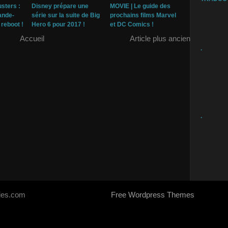
sters :
Disney prépare une
MOVIE | Le guide des
ande-
série sur la suite de Big
prochains films Marvel
reboot !
Hero 6 pour 2017 !
et DC Comics !
Accueil
Article plus ancien
.
.
ries.com
Free Wordpress Themes
- Designed by
SoraTemplates