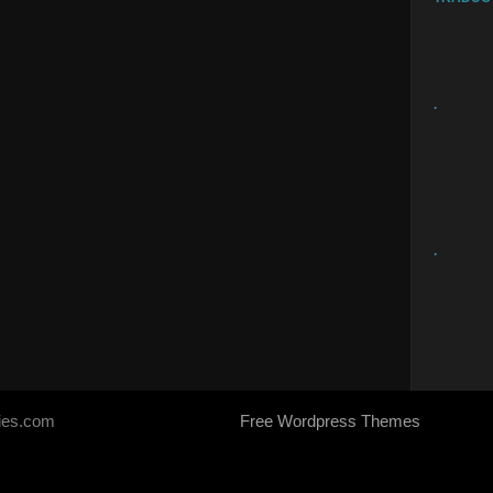
.
.
ries.com
Free Wordpress Themes
- Designed by
SoraTemplates