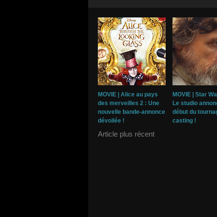
MOVIE | Alice au pays
MOVIE | Star War
des merveilles 2 : Une
Le studio annon
nouvelle bande-annonce
début du tournag
dévoilée !
casting !
Article plus récent