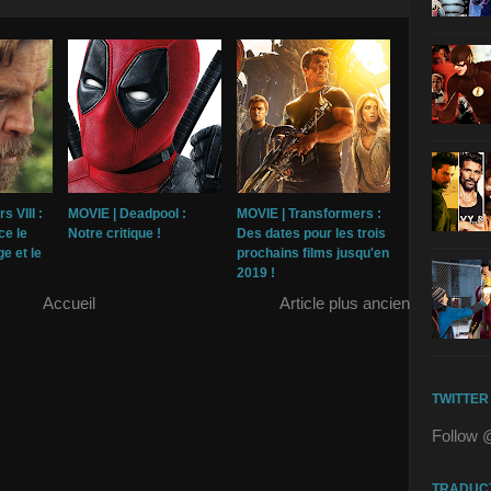
s VIII :
MOVIE | Deadpool :
MOVIE | Transformers :
ce le
Notre critique !
Des dates pour les trois
e et le
prochains films jusqu'en
2019 !
Accueil
Article plus ancien
TWITTER
Follow 
TRADUC