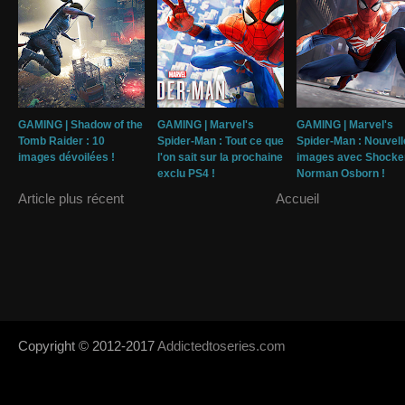
GAMING | Shadow of the
GAMING | Marvel's
GAMING | Marvel's
Tomb Raider : 10
Spider-Man : Tout ce que
Spider-Man : Nouvell
images dévoilées !
l'on sait sur la prochaine
images avec Shocker
exclu PS4 !
Norman Osborn !
Article plus récent
Accueil
Copyright © 2012-2017
Addictedtoseries.com
- Designed by
SoraTem