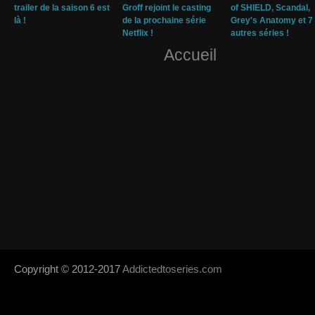
trailer de la saison 6 est
Groff rejoint le casting
of SHIELD, Scandal,
là !
de la prochaine série
Grey's Anatomy et 7
Netflix !
autres séries !
Accueil
Copyright © 2012-2017
Addictedtoseries.com
- Designed by
SoraTem