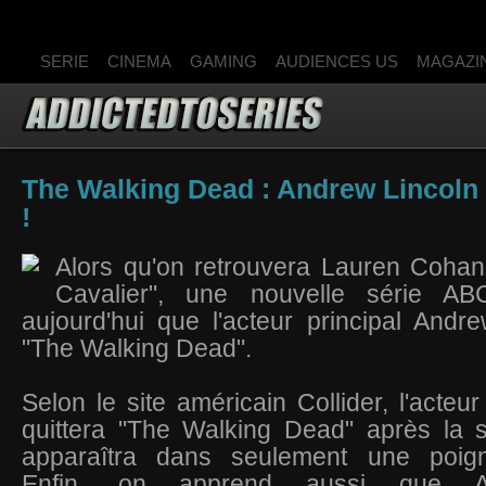
SERIE
CINEMA
GAMING
AUDIENCES US
MAGAZI
The Walking Dead : Andrew Lincoln q
!
Alors qu'on retrouvera Lauren Coha
Cavalier",
une nouvelle série AB
aujourd'hui que l'acteur principal Andre
"The Walking Dead".
Selon le site américain Collider, l'acteu
quittera "The Walking Dead" après la s
apparaîtra dans seulement une poign
Enfin, on apprend aussi que 