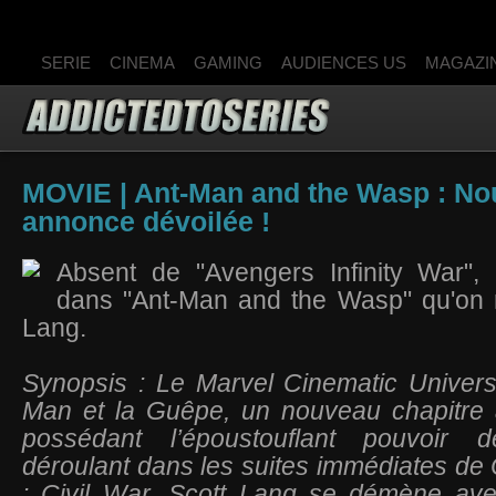
SERIE
CINEMA
GAMING
AUDIENCES US
MAGAZI
MOVIE | Ant-Man and the Wasp : No
annonce dévoilée !
Absent de "Avengers Infinity War", 
dans "Ant-Man and the Wasp" qu'on r
Lang.
Synopsis : Le Marvel Cinematic Univers
Man et la Guêpe, un nouveau chapitre
possédant l’époustouflant pouvoir d
déroulant dans les suites immédiates de
: Civil War, Scott Lang se démène av