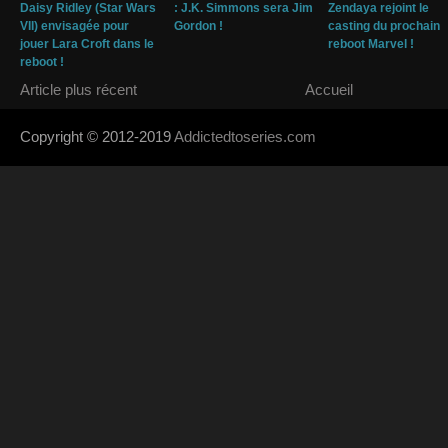
Daisy Ridley (Star Wars
: J.K. Simmons sera Jim
Zendaya rejoint le
VII) envisagée pour
Gordon !
casting du prochain
jouer Lara Croft dans le
reboot Marvel !
reboot !
Article plus récent
Accueil
Copyright © 2012-2019
Addictedtoseries.com
- Designed by
SoraTem