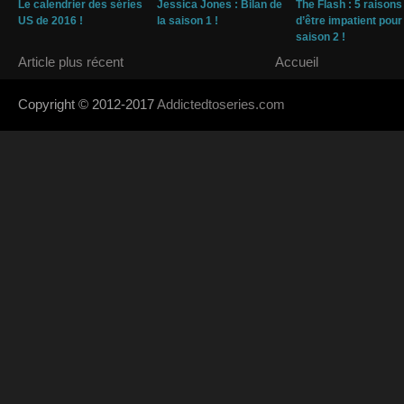
Le calendrier des séries
Jessica Jones : Bilan de
The Flash : 5 raisons
US de 2016 !
la saison 1 !
d’être impatient pour
saison 2 !
Article plus récent
Accueil
Copyright © 2012-2017
Addictedtoseries.com
- Designed by
SoraTem