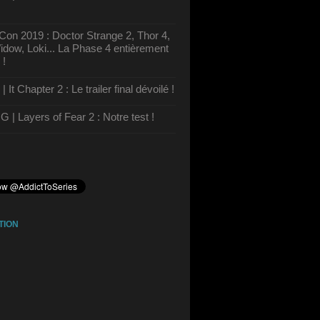
on 2019 : Doctor Strange 2, Thor 4,
dow, Loki... La Phase 4 entièrement
 !
It Chapter 2 : Le trailer final dévoilé !
| Layers of Fear 2 : Notre test !
TION