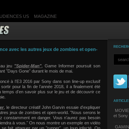
UDIENCES US
MAGAZINE
RECHER
nce avec les autres jeux de zombies et open-
 au jeu
"Spider-Man"
, Game Informer poursuit son
t "Days Gone" durant le mois de mai.
oncé à l'E3 2016 par Sony dans son line-up exclusif
 sortir pour la fin de l'année 2018, il a finalement été
 temps d'en savoir plus sur le jeu et de découvrir ce
bie.
ARTICLE
er
, le directeur créatif John Garvin essaie d'expliquer
MOVIE 
utres jeux de zombies et open-world. "Nous serons le
et Sony 
ez constamment en danger. Vous n'aurez pas besoin
r viendra à vous." On nous montre un exemple en vidéo
GAMING 
se fait attaquer par un "runner", un loup infecté. On