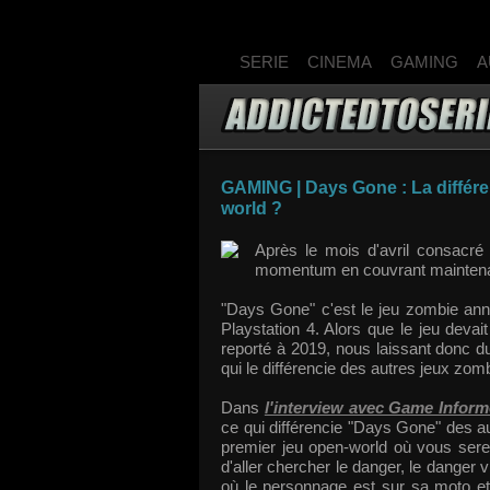
SERIE
CINEMA
GAMING
A
GAMING | Days Gone : La différe
world ?
Après le mois d'avril consacré
momentum en couvrant maintenan
"Days Gone" c'est le jeu zombie ann
Playstation 4. Alors que le jeu devait
reporté à 2019, nous laissant donc du
qui le différencie des autres jeux zom
Dans
l'interview avec Game Inform
ce qui différencie "Days Gone" des a
premier jeu open-world où vous ser
d'aller chercher le danger, le dange
où le personnage est sur sa moto et 