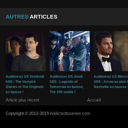
AUTRES
ARTICLES
Audiences US Vendredi
Audiences US Jeudi
Audiences US Mercr
6/05 : The Vampire
5/05 : Legends of
4/05 : Arrow au plus 
Diaries et The Originals
Tomorrow en baisse,
Nashville en hausse 
en baisse !
The 100 stable !
Article plus récent
Accueil
Copyright © 2012-2019
Addictedtoseries.com
- Designed by
SoraTem