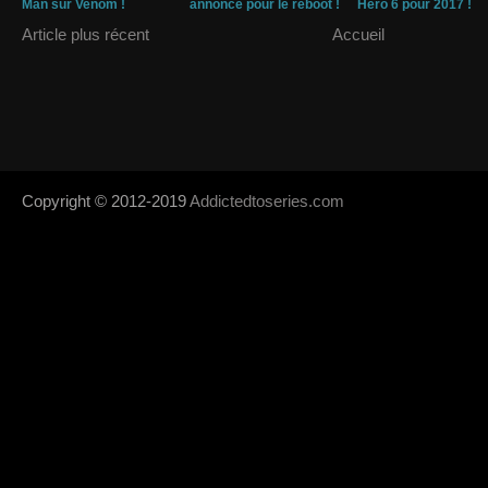
Man sur Venom !
annonce pour le reboot !
Hero 6 pour 2017 !
Article plus récent
Accueil
Copyright © 2012-2019
Addictedtoseries.com
- Designed by
SoraTem