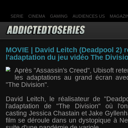
SERIE
CINEMA
GAMING
AUDIENCES US
MAGAZI
MOVIE | David Leitch (Deadpool 2) r
l'adaptation du jeu vidéo The Divisio
Après "Assassin's Creed", Ubisoft rete
les adaptations au grand écran ave
"The Division".
David Leitch, le réalisateur de "Deadpo
l'adaptation de "The Division" où l'o
casting Jessica Chastain et Jake Gyllenha
film se déroule dans un dystopique à Ne
suite d'une pandémie de variole.