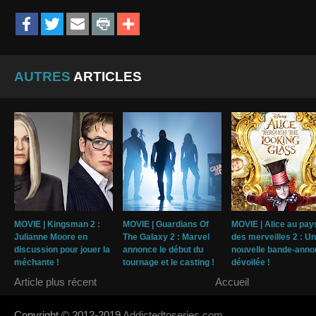
AUTRES
ARTICLES
MOVIE | Kingsman 2 :
MOVIE | Guardians Of
MOVIE | Alice au pay
Julianne Moore en
The Galaxy 2 : Marvel
des merveilles 2 : U
discussion pour jouer la
annonce le début du
nouvelle bande-ann
méchante !
tournage et le casting !
dévoilée !
Article plus récent
Accueil
Copyright © 2012-2019
Addictedtoseries.com