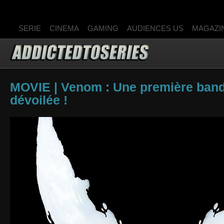
SERIE
CINEMA
GAMING
AUDIENCES US
MAGAZI
MOVIE | Venom : Une première ban
dévoilée !