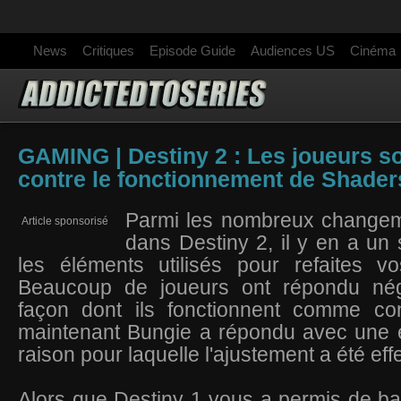
News
Critiques
Episode Guide
Audiences US
Cinéma
GAMING | Destiny 2 : Les joueurs so
contre le fonctionnement de Shader
Parmi les nombreux changeme
Article sponsorisé
dans Destiny 2, il y en a un 
les éléments utilisés pour refaites v
Beaucoup de joueurs ont répondu nég
façon dont ils fonctionnent comme co
maintenant Bungie a répondu avec une e
raison pour laquelle l'ajustement a été eff
Alors que Destiny 1 vous a permis de ba