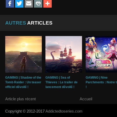
AUTRES
ARTICLES
GAMING | Shadow of the
GAMING | Sea of
GAMING | Nine
Tomb Raider : Un teaser
Thieves : Le trailer de
Parchments : Notre t
officiel dévoilé !
lancement dévoilé !
!
Article plus récent
Accueil
Copyright © 2012-2017
Addictedtoseries.com
- Designed by
SoraTem