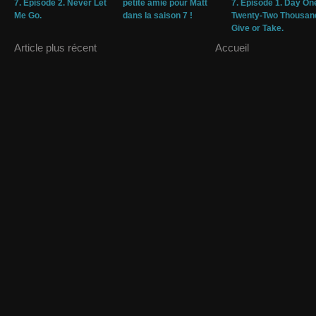
7. Episode 2. Never Let
petite amie pour Matt
7. Episode 1. Day On
Me Go.
dans la saison 7 !
Twenty-Two Thousan
Give or Take.
Article plus récent
Accueil