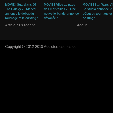
MOVIE | Guardians Of
MOVIE | Alice au pays
MOVIE | Star Wars VII
The Galaxy 2 : Marvel
des merveilles 2 : Une
Le studio annonce le
annonce le début du
nouvelle bande-annonce
début du tournage et 
tournage et le casting !
dévoilée !
casting !
Article plus récent
Accueil
Copyright © 2012-2019
Addictedtoseries.com
- Designed by
SoraTem