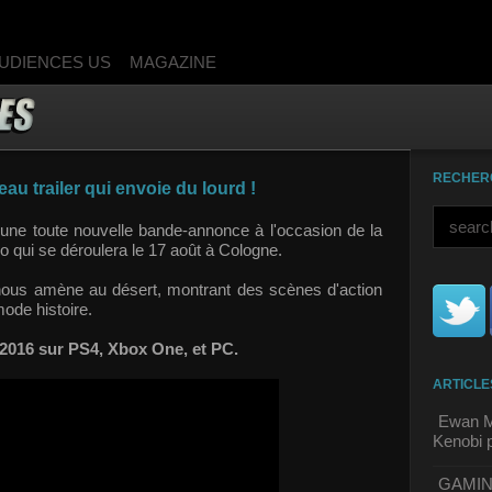
UDIENCES US
MAGAZINE
RECHER
au trailer qui envoie du lourd !
r une toute nouvelle bande-annonce à l'occasion de la
 qui se déroulera le 17 août à Cologne.
" nous amène au désert, montrant des scènes d'action
mode histoire.
e 2016 sur PS4, Xbox One, et PC.
ARTICLE
Ewan M
Kenobi p
GAMING 