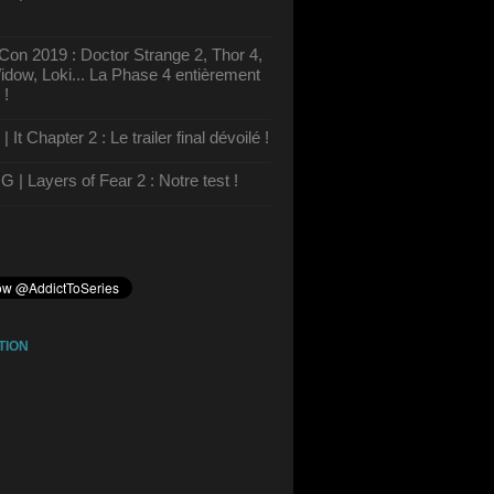
on 2019 : Doctor Strange 2, Thor 4,
dow, Loki... La Phase 4 entièrement
 !
It Chapter 2 : Le trailer final dévoilé !
| Layers of Fear 2 : Notre test !
TION