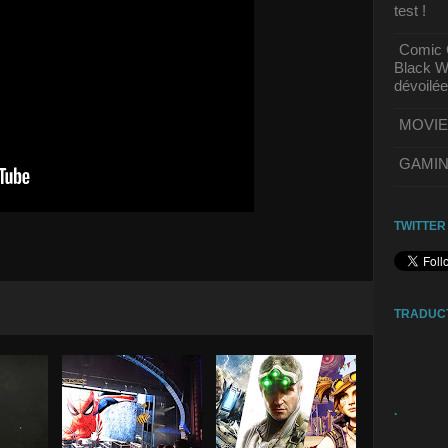
test !
Comic C
Black Wi
dévoilée
MOVIE | 
GAMING 
TWITTER
TRADUC
.