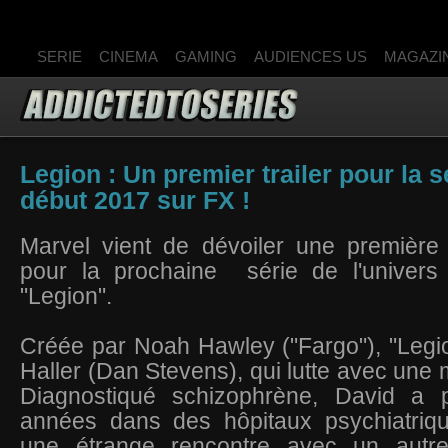
SERIE
CINEMA
GAMING
AUDIENCES US
MAGAZI
Legion : Un premier trailer pour la 
début 2017 sur FX !
Marvel vient de dévoiler une premièr
pour la prochaine série de l'univers 
"Legion".
Créée par Noah Hawley ("Fargo"), "Legi
Haller (Dan Stevens), qui lutte avec une 
Diagnostiqué schizophrène, David a p
années dans des hôpitaux psychiatriq
une étrange rencontre avec un autre 