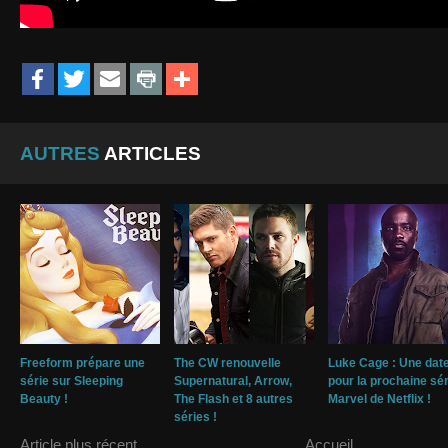
AUTRES
ARTICLES
Freeform prépare une
The CW renouvelle
Luke Cage : Une dat
série sur Sleeping
Supernatural, Arrow,
pour la prochaine sér
Beauty !
The Flash et 8 autres
Marvel de Netflix !
séries !
Article plus récent
Accueil