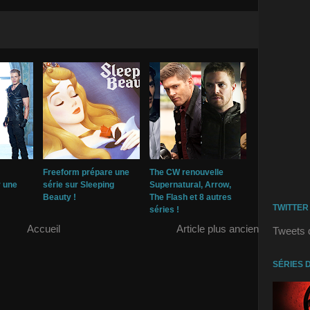
Freeform prépare une
The CW renouvelle
r une
série sur Sleeping
Supernatural, Arrow,
Beauty !
The Flash et 8 autres
TWITTER
séries !
Accueil
Article plus ancien
Tweets 
SÉRIES 