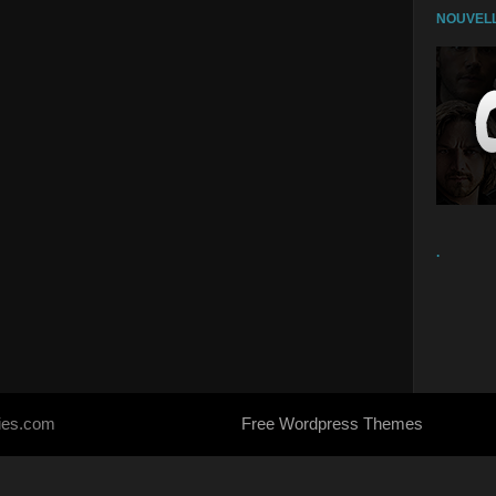
NOUVELL
.
ries.com
Free Wordpress Themes
- Designed by
SoraTemplates