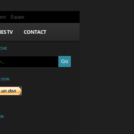
ent
Équipe
IES TV
CONTACT
CHE
N DON
OK