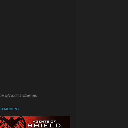
de @AddictToSeries
DU MOMENT