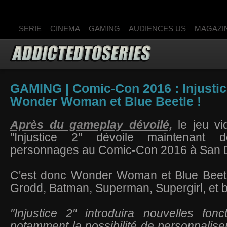
SERIE
CINEMA
GAMING
AUDIENCES US
MAGAZI
GAMING | Comic-Con 2016 : Injustic
Wonder Woman et Blue Beetle !
Après du gameplay dévoilé,
le jeu v
"Injustice 2" dévoile maintenant 
personnages au Comic-Con 2016 à San 
C'est donc Wonder Woman et Blue Beetle
Grodd, Batman, Superman, Supergirl, et b
"Injustice 2" introduira nouvelles fonc
notamment la possibilité de personnalise