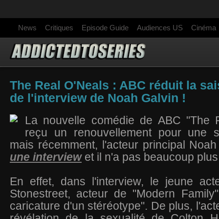
News
Critiques
Episode Guide
Audiences US
Cinéma
The Real O'Neals : ABC réduit la sa
de l'interview de Noah Galvin !
La nouvelle comédie de ABC "The R
reçu un renouvellement pour une s
mais récemment, l'acteur principal Noa
une interview
et il n'a pas beaucoup plus
En effet, dans l'interview, le jeune ac
Stonestreet, acteur de "Modern Family"
caricature d'un stéréotype". De plus, l'act
révélation de la sexualité de Colton H