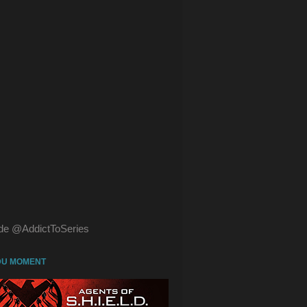
de @AddictToSeries
DU MOMENT