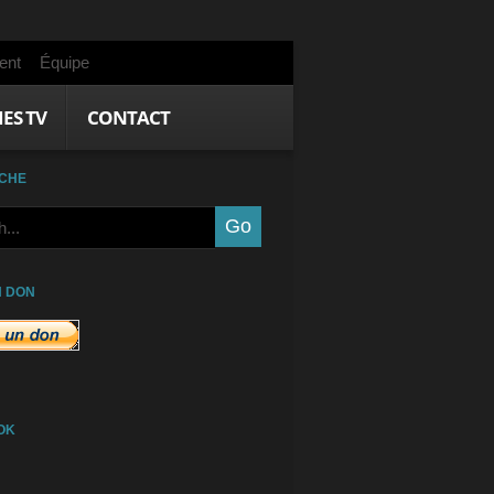
ent
Équipe
IES TV
CONTACT
CHE
N DON
OK