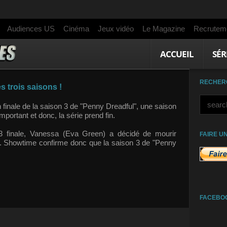
Audiences US
Cinéma
Jeux vidéo
Le Magazine
Recrutem
ACCUEIL
SÉR
RECHER
 trois saisons !
n finale de la saison 3 de "Penny Dreadful", une saison
portant et donc, la série prend fin.
3 finale,
Vanessa (Eva Green) a décidé de mourir
FAIRE U
. Showtime confirme donc que la saison 3 de "Penny
FACEBO