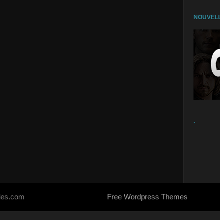
NOUVELL
.
ries.com
Free Wordpress Themes
- Designed by
SoraTemplates