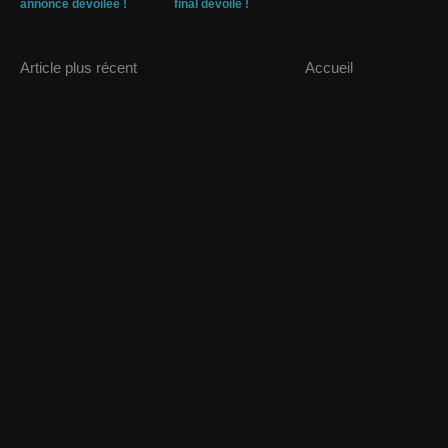
annonce dévoilée !
final dévoilé !
Article plus récent
Accueil