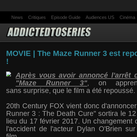
News
Critiques
Episode Guide
Audiences US
Cinéma
MOVIE | The Maze Runner 3 est rep
!
Après vous avoir annoncé l’arrêt 
"Maze Runner 3"
, on apprend
sans surprise, que le film a été repoussé.
20th Century FOX vient donc d'annonce
Runner 3 : The Death Cure" sortira le 12
lieu du 17 février 2017. Un changement o
l'accident de l'acteur Dylan O'Brien su
film.