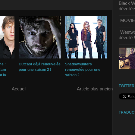
Black Wi
dévoilée
MOVIE | 
Westwor
dévoilé !
me :
Outcast déjà renouvelée
Shadowhunters
 Sam
pour une saison 2 !
renouvelée pour une
t la
saison 2 !
TWITTER
Accueil
Article plus ancien
TRADUC