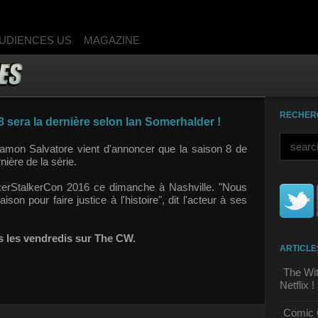
UDIENCES US
MAGAZINE
RECHER
8 sera la dernière selon Ian Somerhalder !
amon Salvatore vient d'annoncer que la saison 8 de
nière de la série.
lkerStalkerCon 2016 ce dimanche à Nashville. "Nous
son pour faire justice à l'histoire", dit l'acteur à ses
s les vendredis sur The CW.
ARTICLE
The Wit
Netflix !
Comic C