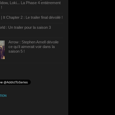
dow, Loki... La Phase 4 entièrement
 !
It Chapter 2 : Le trailer final dévoilé !
ld : Un trailer pour la saison 3
Arrow : Stephen Amell dévoile
ce qu'il aimerait voir dans la
saison 5 !
TION