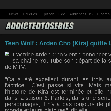
News
Critiques
Episode Guide
Audiences US
Cinéma
Teen Wolf : Arden Cho (Kira) quitte l
L'actrice Arden Cho vient d'annoncer v
sa chaîne YouTube son départ de la s
de MTV.
"Ça a été excellent durant les trois a
l'actrice. "C'est passé si vite. Mais 
l'histoire de Kira est terminée et elle 
dans la saison 6. P
arfois, dans une série 
personnages, il n'y a pas toujours de pl
monde et leurs histoires", dit-elle.