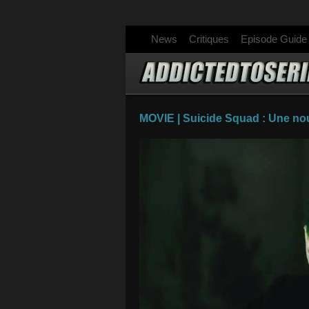
News
Critiques
Episode Guide
MOVIE | Suicide Squad : Une no