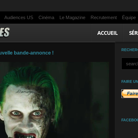
Audiences US
Cinéma
Le Magazine
Recrutement
Équipe
ACCUEIL
SÉR
RECHER
uvelle bande-annonce !
FAIRE U
FACEBO