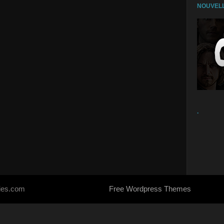
NOUVELL
.
ries.com
Free Wordpress Themes
- Designed by
SoraTemplates