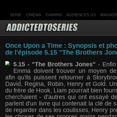
SERIE
CINEMA
GAMING
AUDIENCES US
MAGAZI
Once Upon a Time : Synopsis et ph
de l'épisode 5.15 "The Brothers Jon
5.15 - "The Brothers Jones"
- Enfin
Emma doivent trouver un moyen de
afin qu'ils puissent retourner à Storyb
David, Regina, Robin, Henry et Gold. Une
du frère de Hook, Liam pourrait bien fourni
cherchaient - d'autres qui ont essayé 
parlent d'un livre qui contenait la clé de 
de regarder dans les coulisses, Henry p
les choses de ses propres mains pendan