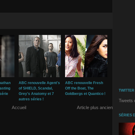
nathan
ABC renouvelle Agent's
ABC renouvelle Fresh
casting
of SHIELD, Scandal,
Off the Boat, The
TWITTER
série
Grey's Anatomy et 7
Goldbergs et Quantico !
autres séries !
Tweets 
Accueil
Article plus ancien
SÉRIES 