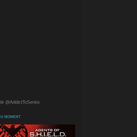
de @AddictToSeries
DU MOMENT