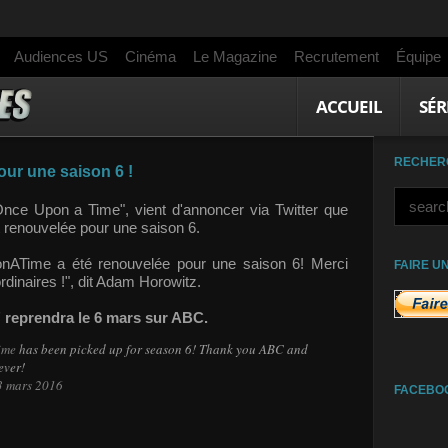
Audiences US
Cinéma
Le Magazine
Recrutement
Équipe
ACCUEIL
SÉR
RECHER
ur une saison 6 !
nce Upon a Time", vient d'annoncer via Twitter que
t renouvelée pour une saison 6.
ATime a été renouvelée pour une saison 6! Merci
FAIRE U
rdinaires !", dit Adam Horowitz.
 reprendra le 6 mars sur ABC.
ime
has been picked up for season 6! Thank you ABC and
ever!
3 mars 2016
FACEBO