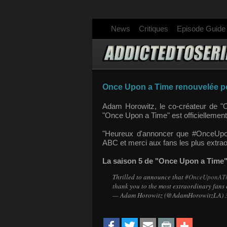
News
Critiques
Episode Guide
Once Upon a Time renouvelée po
Adam Horowitz, le co-créateur de "O
"Once Upon a Time" est officiellemen
"Heureux d'annoncer que #OnceUpon
ABC et merci aux fans les plus extrao
La saison 5 de "Once Upon a Time"
Thrilled to announce that
#OnceUponAT
thank you to the most extraordinary fans 
— Adam Horowitz (@AdamHorowitzLA)