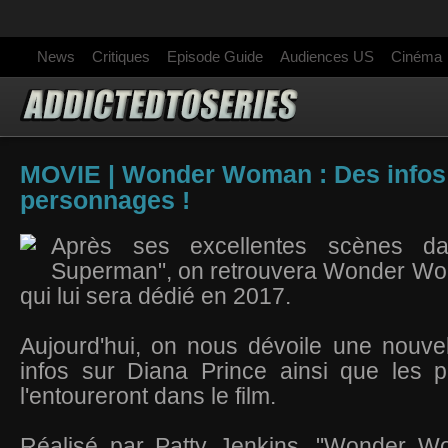
News
Critiques
Episode Guide
Audiences US
Cinéma
MOVIE | Wonder Woman : Des infos 
personnages !
Après ses excellentes scènes d
Superman", on retrouvera Wonder Wom
qui lui sera dédié en 2017.
Aujourd'hui, on nous dévoile une nouve
infos sur Diana Prince ainsi que les 
l'entoureront dans le film.
Réalisé par Patty Jenkins, "Wonder W