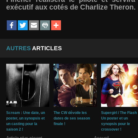
exécutif aux cotés de Charlize Theron.
AUTRES
ARTICLES
Scream : Une date, un
The CW dévoile les
Supergirl / The Flash 
poster, un synopsis et
dates de ses season
Un poster et un
un casting pour la
finale !
synopsis pour le
saison 2 !
crossover !
Article plus récent
Accueil