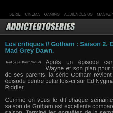
SERIE
CINEMA
GAMING
AUDIENCES US
MAGAZI
Les critiques // Gotham : Saison 2. 
Mad Grey Dawn.
Après un épisode cen
Rédigé par Karim Saoudi
Wayne et son plan pour t
de ses parents, la série Gotham revien
épisode centré cette fois-ci sur Ed Nygma 
Riddler.
Comme on vous le dit chaque semaine,
saison de Gotham est excellente compar
saison. Terminé les enquêtes de la sema